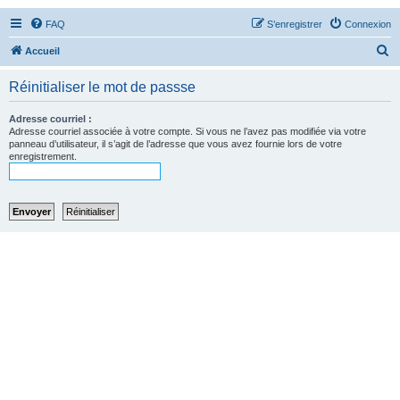
FAQ
S’enregistrer
Connexion
R
Accueil
e
Réinitialiser le mot de passse
c
h
Adresse courriel :
Adresse courriel associée à votre compte. Si vous ne l’avez pas modifiée via votre
e
panneau d’utilisateur, il s’agit de l’adresse que vous avez fournie lors de votre
enregistrement.
r
c
h
e
r