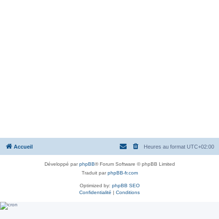
Accueil
Heures au format
UTC+02:00
Développé par
phpBB
® Forum Software © phpBB Limited
Traduit par
phpBB-fr.com
Optimized by:
phpBB SEO
Confidentialité
|
Conditions