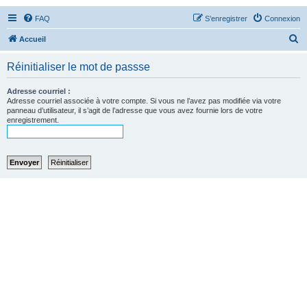
FAQ
S’enregistrer
Connexion
R
Accueil
e
Réinitialiser le mot de passse
c
h
Adresse courriel :
Adresse courriel associée à votre compte. Si vous ne l’avez pas modifiée via votre
e
panneau d’utilisateur, il s’agit de l’adresse que vous avez fournie lors de votre
enregistrement.
r
c
h
e
r