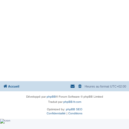
Accueil
Heures au format
UTC+02:00
Développé par
phpBB
® Forum Software © phpBB Limited
Traduit par
phpBB-fr.com
Optimized by:
phpBB SEO
Confidentialité
|
Conditions