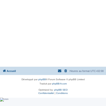
Accueil
Heures au format
UTC+02:00
Développé par
phpBB
® Forum Software © phpBB Limited
Traduit par
phpBB-fr.com
Optimized by:
phpBB SEO
Confidentialité
|
Conditions