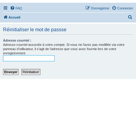
FAQ
S’enregistrer
Connexion
R
Accueil
e
Réinitialiser le mot de passse
c
h
Adresse courriel :
Adresse courriel associée à votre compte. Si vous ne l’avez pas modifiée via votre
e
panneau d’utilisateur, il s’agit de l’adresse que vous avez fournie lors de votre
enregistrement.
r
c
h
e
r