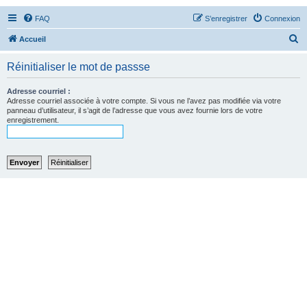
FAQ
S’enregistrer
Connexion
R
Accueil
e
Réinitialiser le mot de passse
c
h
Adresse courriel :
Adresse courriel associée à votre compte. Si vous ne l’avez pas modifiée via votre
e
panneau d’utilisateur, il s’agit de l’adresse que vous avez fournie lors de votre
enregistrement.
r
c
h
e
r