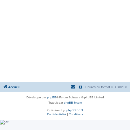
Accueil
Heures au format
UTC+02:00
Développé par
phpBB
® Forum Software © phpBB Limited
Traduit par
phpBB-fr.com
Optimized by:
phpBB SEO
Confidentialité
|
Conditions