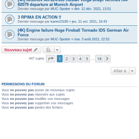
82079 departure at Munich Airport
Dernier message par
MUC-Spotter
«
dim. 12 déc. 2021, 13:51
3 RPIMA EN ACTION !!
Dernier message par
karim23185
«
jeu. 21 oct. 2021, 16:43
(4K) Engine failure Huge Fireball Tornado IDS German Air
Force
Dernier message par
MUC-Spotter
«
mar. 3 août 2021, 22:52
Nouveau sujet
Page
1
sur
18
1
2
3
4
5
18
Suivante
447 sujets
…
Aller à
PERMISSIONS DU FORUM
Vous
ne pouvez pas
poster de nouveaux sujets
Vous
ne pouvez pas
répondre aux sujets
Vous
ne pouvez pas
modifier vos messages
Vous
ne pouvez pas
supprimer vos messages
Vous
ne pouvez pas
joindre des fichiers