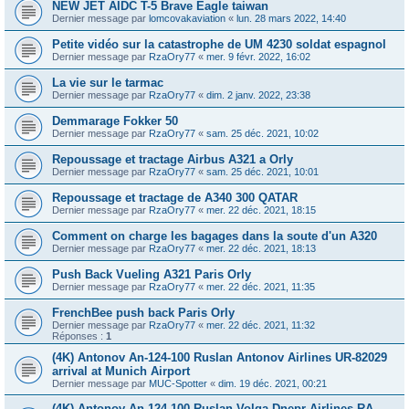
NEW JET AIDC T-5 Brave Eagle taiwan
Dernier message par
lomcovakaviation
«
lun. 28 mars 2022, 14:40
Petite vidéo sur la catastrophe de UM 4230 soldat espagnol
Dernier message par
RzaOry77
«
mer. 9 févr. 2022, 16:02
La vie sur le tarmac
Dernier message par
RzaOry77
«
dim. 2 janv. 2022, 23:38
Demmarage Fokker 50
Dernier message par
RzaOry77
«
sam. 25 déc. 2021, 10:02
Repoussage et tractage Airbus A321 a Orly
Dernier message par
RzaOry77
«
sam. 25 déc. 2021, 10:01
Repoussage et tractage de A340 300 QATAR
Dernier message par
RzaOry77
«
mer. 22 déc. 2021, 18:15
Comment on charge les bagages dans la soute d'un A320
Dernier message par
RzaOry77
«
mer. 22 déc. 2021, 18:13
Push Back Vueling A321 Paris Orly
Dernier message par
RzaOry77
«
mer. 22 déc. 2021, 11:35
FrenchBee push back Paris Orly
Dernier message par
RzaOry77
«
mer. 22 déc. 2021, 11:32
Réponses :
1
(4K) Antonov An-124-100 Ruslan Antonov Airlines UR-82029
arrival at Munich Airport
Dernier message par
MUC-Spotter
«
dim. 19 déc. 2021, 00:21
(4K) Antonov An-124-100 Ruslan Volga Dnepr Airlines RA-