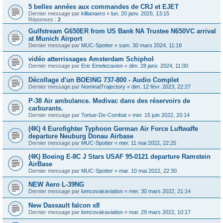
5 belles années aux commandes de CRJ et EJET
Dernier message par
killianaero
«
lun. 20 janv. 2025, 13:15
Réponses :
2
Gulfstream G650ER from US Bank NA Trustee N650VC arrival
at Munich Airport
Dernier message par
MUC-Spotter
«
sam. 30 mars 2024, 11:18
vidéo atterrissages Amsterdam Schiphol
Dernier message par
Eric Emelezavion
«
dim. 28 janv. 2024, 11:00
Décollage d'un BOEING 737-800 - Audio Complet
Dernier message par
NominalTrajectory
«
dim. 12 févr. 2023, 22:27
P-38 Air ambulance. Medivac dans des réservoirs de
carburants.
Dernier message par
Tortue-De-Combat
«
mer. 15 juin 2022, 20:14
(4K) 4 Eurofighter Typhoon German Air Force Luftwaffe
departure Neuburg Donau Airbase
Dernier message par
MUC-Spotter
«
mer. 11 mai 2022, 22:25
(4K) Boeing E-8C J Stars USAF 95-0121 departure Ramstein
AirBase
Dernier message par
MUC-Spotter
«
mar. 10 mai 2022, 22:30
NEW Aero L-39NG
Dernier message par
lomcovakaviation
«
mer. 30 mars 2022, 21:14
New Dassault falcon x8
Dernier message par
lomcovakaviation
«
mar. 29 mars 2022, 10:17