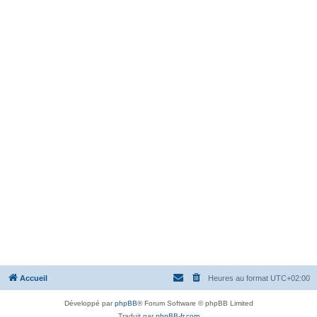
Accueil
Heures au format
UTC+02:00
Développé par
phpBB
® Forum Software © phpBB Limited
Traduit par
phpBB-fr.com