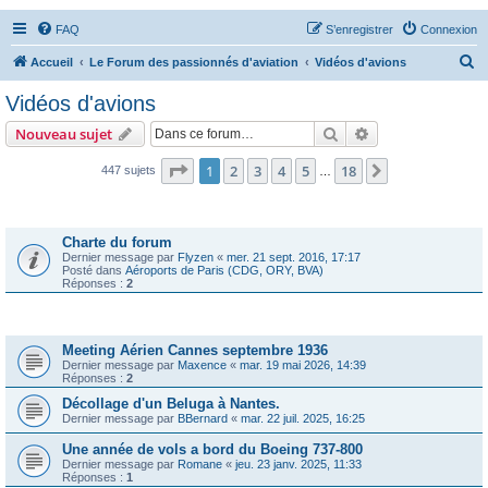
FAQ
S’enregistrer
Connexion
R
Accueil
Le Forum des passionnés d'aviation
Vidéos d'avions
e
Vidéos d'avions
c
Rechercher
Recherche avanc
Nouveau sujet
h
e
Page
1
sur
18
1
2
3
4
5
18
Suivante
447 sujets
…
r
Annonces
c
Charte du forum
h
Dernier message par
Flyzen
«
mer. 21 sept. 2016, 17:17
Posté dans
Aéroports de Paris (CDG, ORY, BVA)
e
Réponses :
2
r
Sujets
Meeting Aérien Cannes septembre 1936
Dernier message par
Maxence
«
mar. 19 mai 2026, 14:39
Réponses :
2
Décollage d'un Beluga à Nantes.
Dernier message par
BBernard
«
mar. 22 juil. 2025, 16:25
Une année de vols a bord du Boeing 737-800
Dernier message par
Romane
«
jeu. 23 janv. 2025, 11:33
Réponses :
1