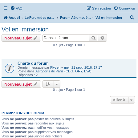
FAQ
S’enregistrer
Connexion
R
Accueil
Le Forum des passionnés d'aviation
Forum Aéromodélisme
Vol en immersion
e
Vol en immersion
c
Rechercher
Recherche avanc
Nouveau sujet
h
0 sujet • Page
1
sur
1
e
Annonces
r
c
Charte du forum
Dernier message par
Flyzen
«
mer. 21 sept. 2016, 17:17
h
Posté dans
Aéroports de Paris (CDG, ORY, BVA)
Réponses :
2
e
Nouveau sujet
r
0 sujet • Page
1
sur
1
Aller à
PERMISSIONS DU FORUM
Vous
ne pouvez pas
poster de nouveaux sujets
Vous
ne pouvez pas
répondre aux sujets
Vous
ne pouvez pas
modifier vos messages
Vous
ne pouvez pas
supprimer vos messages
Vous
ne pouvez pas
joindre des fichiers