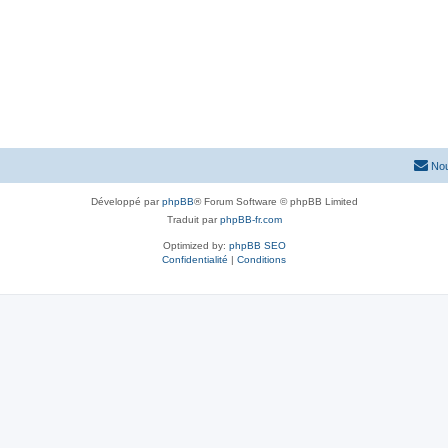
Nou
Développé par
phpBB
® Forum Software © phpBB Limited
Traduit par
phpBB-fr.com
Optimized by:
phpBB SEO
Confidentialité
|
Conditions