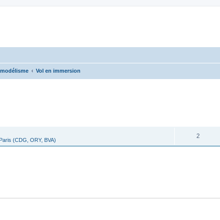
omodélisme
Vol en immersion
cher
cherche avancée
RÉPONSES
2
 Paris (CDG, ORY, BVA)