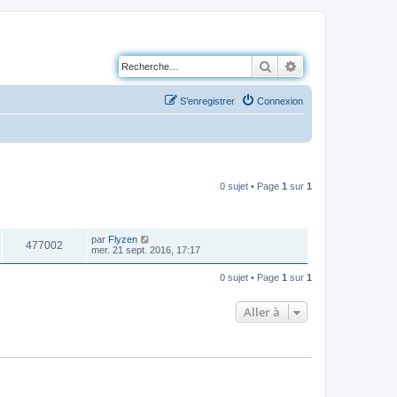
Rechercher
Recherche avancé
S’enregistrer
Connexion
0 sujet • Page
1
sur
1
VUES
DERNIER MESSAGE
par
Flyzen
477002
mer. 21 sept. 2016, 17:17
0 sujet • Page
1
sur
1
Aller à