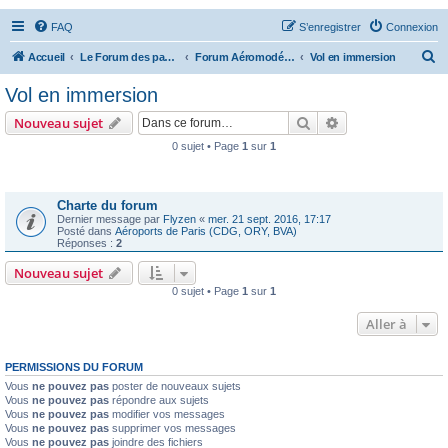
FAQ
S’enregistrer
Connexion
R
Accueil
Le Forum des passionnés d'aviation
Forum Aéromodélisme
Vol en immersion
e
Vol en immersion
c
Rechercher
Recherche avanc
Nouveau sujet
h
0 sujet • Page
1
sur
1
e
Annonces
r
c
Charte du forum
Dernier message par
Flyzen
«
mer. 21 sept. 2016, 17:17
h
Posté dans
Aéroports de Paris (CDG, ORY, BVA)
Réponses :
2
e
Nouveau sujet
r
0 sujet • Page
1
sur
1
Aller à
PERMISSIONS DU FORUM
Vous
ne pouvez pas
poster de nouveaux sujets
Vous
ne pouvez pas
répondre aux sujets
Vous
ne pouvez pas
modifier vos messages
Vous
ne pouvez pas
supprimer vos messages
Vous
ne pouvez pas
joindre des fichiers