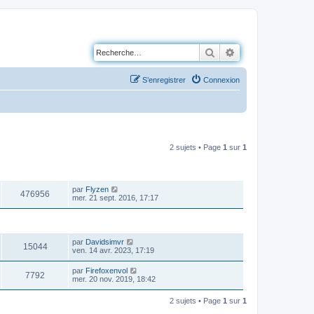
Rechercher
Recherche avancé
S’enregistrer
Connexion
2 sujets • Page
1
sur
1
VUES
DERNIER MESSAGE
par
Flyzen
476956
mer. 21 sept. 2016, 17:17
VUES
DERNIER MESSAGE
par
Davidsimvr
15044
ven. 14 avr. 2023, 17:19
par
Firefoxenvol
7792
mer. 20 nov. 2019, 18:42
2 sujets • Page
1
sur
1