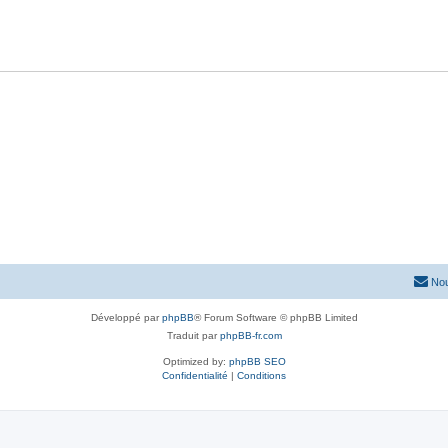
Nou
Développé par
phpBB
® Forum Software © phpBB Limited
Traduit par
phpBB-fr.com
Optimized by:
phpBB SEO
Confidentialité
|
Conditions