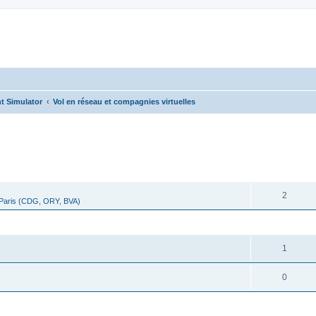
t Simulator
Vol en réseau et compagnies virtuelles
cher
cherche avancée
RÉPONSES
2
 Paris (CDG, ORY, BVA)
RÉPONSES
1
0