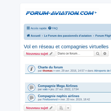
Accès rapide
FAQ
Accueil
Le Forum des passionnés d'aviation
Forum Fligh
Vol en réseau et compagnies virtuelles
Recher
Re
Nouveau sujet
ANNONCES
Charte du forum
par
thomas
»
ven. 29 avr. 2016, 14:57
» dans
Aéroports de
SUJETS
Compagnie Mega Airlines
par
valo
»
jeu. 27 oct. 2022, 17:54
Compagnie nephis airlines
par
Firefoxenvol
»
mer. 20 nov. 2019, 18:42
Nouveau sujet