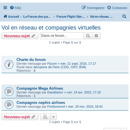
FAQ
S’enregistrer
Connexion
R
Accueil
Le Forum des passionnés d'aviation
Forum Flight Simulator
Vol en réseau et compagnies virtuelles
e
Vol en réseau et compagnies virtuelles
c
Rechercher
Recherche avanc
Nouveau sujet
h
2 sujets • Page
1
sur
1
e
Annonces
r
c
Charte du forum
Dernier message par
Flyzen
«
mer. 21 sept. 2016, 17:17
h
Posté dans
Aéroports de Paris (CDG, ORY, BVA)
Réponses :
2
e
r
Sujets
Compagnie Mega Airlines
Dernier message par
Davidsimvr
«
ven. 14 avr. 2023, 17:19
Réponses :
1
Compagnie nephis airlines
Dernier message par
Firefoxenvol
«
mer. 20 nov. 2019, 18:42
Nouveau sujet
2 sujets • Page
1
sur
1