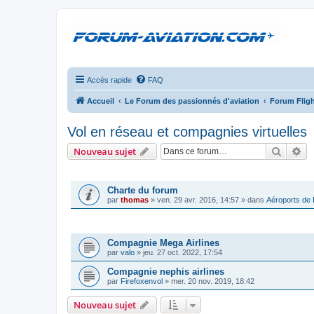
Accès rapide
FAQ
Accueil
Le Forum des passionnés d'aviation
Forum Fligh
Vol en réseau et compagnies virtuelles
Recher
Re
Nouveau sujet
ANNONCES
Charte du forum
par
thomas
»
ven. 29 avr. 2016, 14:57
» dans
Aéroports de
SUJETS
Compagnie Mega Airlines
par
valo
»
jeu. 27 oct. 2022, 17:54
Compagnie nephis airlines
par
Firefoxenvol
»
mer. 20 nov. 2019, 18:42
Nouveau sujet