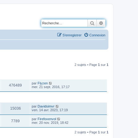
Rechercher
Recherche avancé
S’enregistrer
Connexion
2 sujets • Page
1
sur
1
VUES
DERNIER MESSAGE
par
Flyzen
476489
mer. 21 sept. 2016, 17:17
VUES
DERNIER MESSAGE
par
Davidsimvr
15036
ven. 14 avr. 2023, 17:19
par
Firefoxenvol
7789
mer. 20 nov. 2019, 18:42
2 sujets • Page
1
sur
1