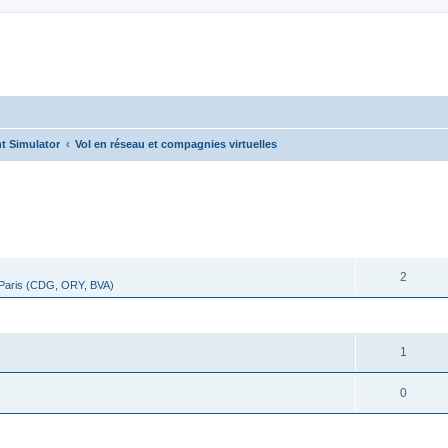
t Simulator
Vol en réseau et compagnies virtuelles
cher
cherche avancée
RÉPONSES
2
 Paris (CDG, ORY, BVA)
RÉPONSES
1
0