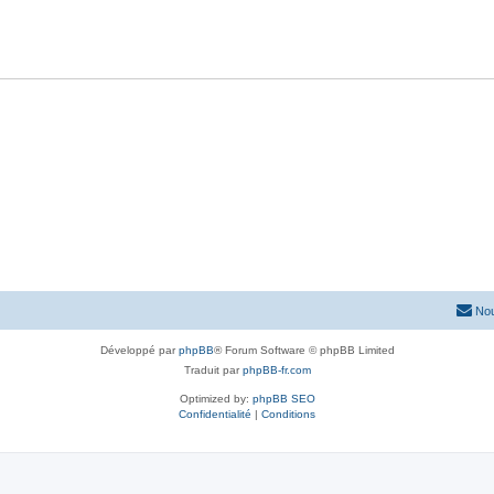
Nou
Développé par
phpBB
® Forum Software © phpBB Limited
Traduit par
phpBB-fr.com
Optimized by:
phpBB SEO
Confidentialité
|
Conditions