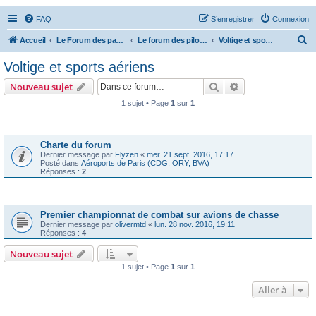
FAQ
S’enregistrer
Connexion
R
Accueil
Le Forum des passionnés d'aviation
Le forum des pilotes privés
Voltige et sports aériens
e
Voltige et sports aériens
c
Rechercher
Recherche avanc
Nouveau sujet
h
1 sujet • Page
1
sur
1
e
Annonces
r
c
Charte du forum
Dernier message par
Flyzen
«
mer. 21 sept. 2016, 17:17
h
Posté dans
Aéroports de Paris (CDG, ORY, BVA)
Réponses :
2
e
r
Sujets
Premier championnat de combat sur avions de chasse
Dernier message par
olivermtd
«
lun. 28 nov. 2016, 19:11
Réponses :
4
Nouveau sujet
1 sujet • Page
1
sur
1
Aller à