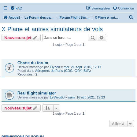
FAQ
S’enregistrer
Connexion
R
Accueil
Le Forum des passionnés d'aviation
Forum Flight Simulator
X Plane et autres simulateurs de vols
e
X Plane et autres simulateurs de vols
c
Rechercher
Recherche avanc
Nouveau sujet
h
1 sujet • Page
1
sur
1
e
Annonces
r
c
Charte du forum
Dernier message par
Flyzen
«
mer. 21 sept. 2016, 17:17
h
Posté dans
Aéroports de Paris (CDG, ORY, BVA)
Réponses :
2
e
r
Sujets
Real flight simulator
Dernier message par
LeVaroi83
«
sam. 16 oct. 2021, 19:23
Nouveau sujet
1 sujet • Page
1
sur
1
Aller à
PERMISSIONS DU FORUM