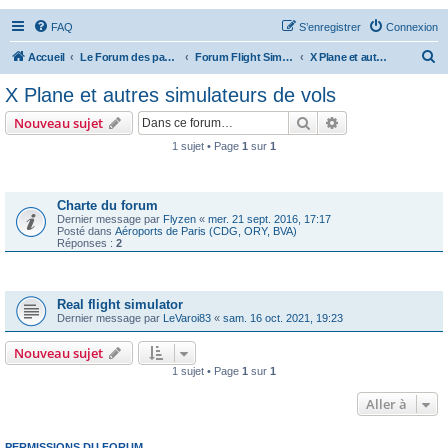
FAQ
S’enregistrer
Connexion
R
Accueil
Le Forum des passionnés d'aviation
Forum Flight Simulator
X Plane et autres simulateurs de vols
e
X Plane et autres simulateurs de vols
c
Rechercher
Recherche avanc
Nouveau sujet
h
1 sujet • Page
1
sur
1
e
Annonces
r
c
Charte du forum
Dernier message par
Flyzen
«
mer. 21 sept. 2016, 17:17
h
Posté dans
Aéroports de Paris (CDG, ORY, BVA)
Réponses :
2
e
r
Sujets
Real flight simulator
Dernier message par
LeVaroi83
«
sam. 16 oct. 2021, 19:23
Nouveau sujet
1 sujet • Page
1
sur
1
Aller à
PERMISSIONS DU FORUM