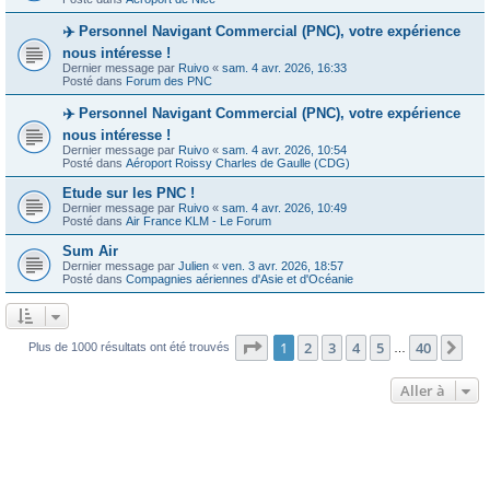
✈️ Personnel Navigant Commercial (PNC), votre expérience
nous intéresse !
Dernier message par
Ruivo
«
sam. 4 avr. 2026, 16:33
Posté dans
Forum des PNC
✈️ Personnel Navigant Commercial (PNC), votre expérience
nous intéresse !
Dernier message par
Ruivo
«
sam. 4 avr. 2026, 10:54
Posté dans
Aéroport Roissy Charles de Gaulle (CDG)
Etude sur les PNC !
Dernier message par
Ruivo
«
sam. 4 avr. 2026, 10:49
Posté dans
Air France KLM - Le Forum
Sum Air
Dernier message par
Julien
«
ven. 3 avr. 2026, 18:57
Posté dans
Compagnies aériennes d'Asie et d'Océanie
Page
1
sur
40
1
2
3
4
5
40
Sui
Plus de 1000 résultats ont été trouvés
…
Aller à