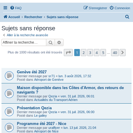
FAQ
S’enregistrer
Connexion
R
Accueil
Rechercher
Sujets sans réponse
e
Sujets sans réponse
c
Aller à la recherche avancée
h
Rechercher
Recherche avancée
e
Page
1
sur
40
1
2
3
4
5
40
Sui
Plus de 1000 résultats ont été trouvés
r
…
c
Sujets
h
Genève été 2027
e
Dernier message par
sr71
«
lun. 3 août 2026, 17:32
Posté dans
Aéroport de Genève
r
Maison disponible dans les Côtes d'Armor, des retours de
navigants ?
Dernier message par
Qezia
«
ven. 31 juil. 2026, 06:01
Posté dans
Actualités du Transport Aérien
Présentation Qezia
Dernier message par
Qezia
«
ven. 31 juil. 2026, 06:00
Posté dans
Le galley
Programme été 2027 - Nice
Dernier message par
uralflyer
«
lun. 13 juil. 2026, 21:04
Posté dans
Aéroport de Nice