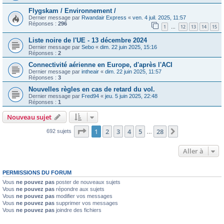
Flygskam / Environnement /
Dernier message par
Rwandair Express
«
ven. 4 juil. 2025, 11:57
Réponses :
296
1
12
13
14
15
…
Liste noire de l'UE - 13 décembre 2024
Dernier message par
Sebo
«
dim. 22 juin 2025, 15:16
Réponses :
2
Connectivité aérienne en Europe, d'après l'ACI
Dernier message par
intheair
«
dim. 22 juin 2025, 11:57
Réponses :
3
Nouvelles règles en cas de retard du vol.
Dernier message par
Fred94
«
jeu. 5 juin 2025, 22:48
Réponses :
1
Nouveau sujet
Page
1
sur
28
1
2
3
4
5
28
Suivante
692 sujets
…
Aller à
PERMISSIONS DU FORUM
Vous
ne pouvez pas
poster de nouveaux sujets
Vous
ne pouvez pas
répondre aux sujets
Vous
ne pouvez pas
modifier vos messages
Vous
ne pouvez pas
supprimer vos messages
Vous
ne pouvez pas
joindre des fichiers