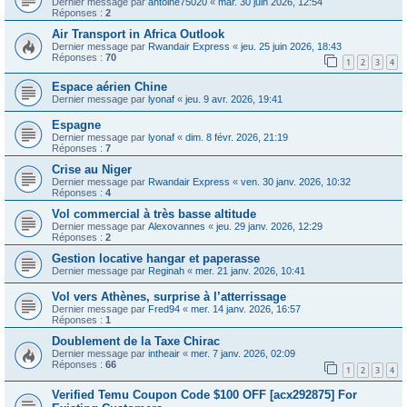
Dernier message par
antoine75020
«
mar. 30 juin 2026, 12:54
Réponses :
2
Air Transport in Africa Outlook
Dernier message par
Rwandair Express
«
jeu. 25 juin 2026, 18:43
Réponses :
70
1
2
3
4
Espace aérien Chine
Dernier message par
lyonaf
«
jeu. 9 avr. 2026, 19:41
Espagne
Dernier message par
lyonaf
«
dim. 8 févr. 2026, 21:19
Réponses :
7
Crise au Niger
Dernier message par
Rwandair Express
«
ven. 30 janv. 2026, 10:32
Réponses :
4
Vol commercial à très basse altitude
Dernier message par
Alexovannes
«
jeu. 29 janv. 2026, 12:29
Réponses :
2
Gestion locative hangar et paperasse
Dernier message par
Reginah
«
mer. 21 janv. 2026, 10:41
Vol vers Athènes, surprise à l’atterrissage
Dernier message par
Fred94
«
mer. 14 janv. 2026, 16:57
Réponses :
1
Doublement de la Taxe Chirac
Dernier message par
intheair
«
mer. 7 janv. 2026, 02:09
Réponses :
66
1
2
3
4
Verified Temu Coupon Code $100 OFF [acx292875] For