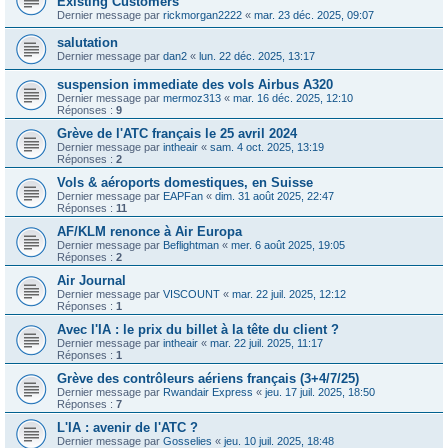
Existing Customers
Dernier message par
rickmorgan2222
«
mar. 23 déc. 2025, 09:07
salutation
Dernier message par
dan2
«
lun. 22 déc. 2025, 13:17
suspension immediate des vols Airbus A320
Dernier message par
mermoz313
«
mar. 16 déc. 2025, 12:10
Réponses :
9
Grève de l'ATC français le 25 avril 2024
Dernier message par
intheair
«
sam. 4 oct. 2025, 13:19
Réponses :
2
Vols & aéroports domestiques, en Suisse
Dernier message par
EAPFan
«
dim. 31 août 2025, 22:47
Réponses :
11
AF/KLM renonce à Air Europa
Dernier message par
Beflightman
«
mer. 6 août 2025, 19:05
Réponses :
2
Air Journal
Dernier message par
VISCOUNT
«
mar. 22 juil. 2025, 12:12
Réponses :
1
Avec l'IA : le prix du billet à la tête du client ?
Dernier message par
intheair
«
mar. 22 juil. 2025, 11:17
Réponses :
1
Grève des contrôleurs aériens français (3+4/7/25)
Dernier message par
Rwandair Express
«
jeu. 17 juil. 2025, 18:50
Réponses :
7
L'IA : avenir de l'ATC ?
Dernier message par
Gosselies
«
jeu. 10 juil. 2025, 18:48