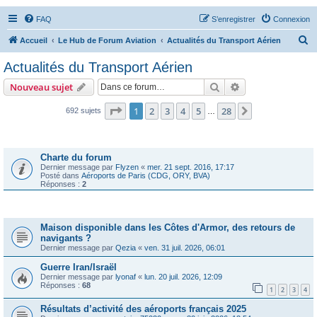
FAQ
S’enregistrer
Connexion
R
Accueil
Le Hub de Forum Aviation
Actualités du Transport Aérien
e
Actualités du Transport Aérien
c
Rechercher
Recherche avanc
Nouveau sujet
h
e
Page
1
sur
28
1
2
3
4
5
28
Suivante
692 sujets
…
r
Annonces
c
Charte du forum
h
Dernier message par
Flyzen
«
mer. 21 sept. 2016, 17:17
Posté dans
Aéroports de Paris (CDG, ORY, BVA)
e
Réponses :
2
r
Sujets
Maison disponible dans les Côtes d'Armor, des retours de
navigants ?
Dernier message par
Qezia
«
ven. 31 juil. 2026, 06:01
Guerre Iran/Israël
Dernier message par
lyonaf
«
lun. 20 juil. 2026, 12:09
Réponses :
68
1
2
3
4
Résultats d’activité des aéroports français 2025